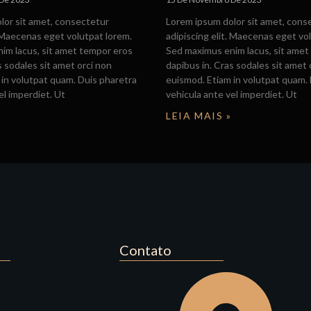
lor sit amet, consectetur
Lorem ipsum dolor sit amet, cons
. Maecenas eget volutpat lorem.
adipiscing elit. Maecenas eget vo
im lacus, sit amet tempor eros
Sed maximus enim lacus, sit amet
s sodales sit amet orci non
dapibus in. Cras sodales sit amet 
in volutpat quam. Duis pharetra
euismod. Etiam in volutpat quam.
el imperdiet. Ut
vehicula ante vel imperdiet. Ut
LEIA MAIS »
Contato