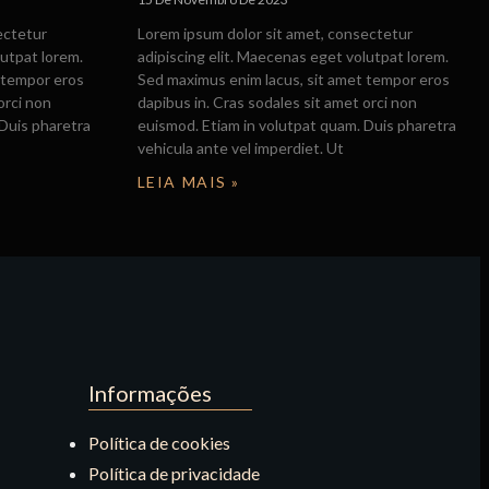
ectetur
Lorem ipsum dolor sit amet, consectetur
lutpat lorem.
adipiscing elit. Maecenas eget volutpat lorem.
 tempor eros
Sed maximus enim lacus, sit amet tempor eros
orci non
dapibus in. Cras sodales sit amet orci non
 Duis pharetra
euismod. Etiam in volutpat quam. Duis pharetra
vehicula ante vel imperdiet. Ut
LEIA MAIS »
Informações
Política de cookies
Política de privacidade