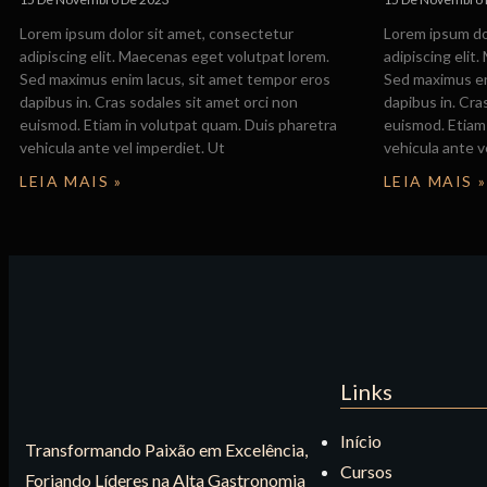
Lorem ipsum dolor sit amet, consectetur
Lorem ipsum do
adipiscing elit. Maecenas eget volutpat lorem.
adipiscing elit
Sed maximus enim lacus, sit amet tempor eros
Sed maximus en
dapibus in. Cras sodales sit amet orci non
dapibus in. Cra
euismod. Etiam in volutpat quam. Duis pharetra
euismod. Etiam 
vehicula ante vel imperdiet. Ut
vehicula ante v
LEIA MAIS »
LEIA MAIS »
Links
Início
Transformando Paixão em Excelência,
Cursos
Forjando Líderes na Alta Gastronomia